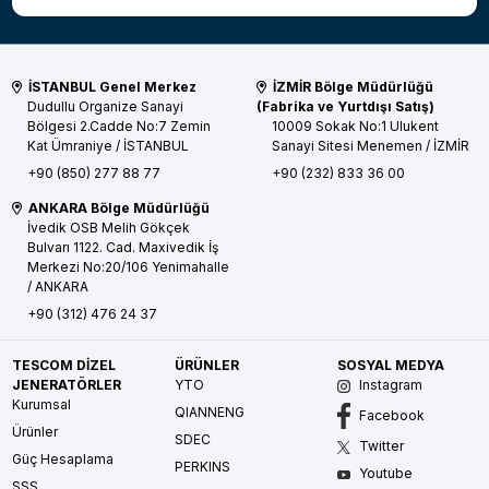
İSTANBUL Genel Merkez
İZMİR Bölge Müdürlüğü
Dudullu Organize Sanayi
(Fabrika ve Yurtdışı Satış)
Bölgesi 2.Cadde No:7 Zemin
10009 Sokak No:1 Ulukent
Kat
Ümraniye / İSTANBUL
Sanayi Sitesi
Menemen / İZMİR
+90 (850) 277 88 77
+90 (232) 833 36 00
ANKARA Bölge Müdürlüğü
İvedik OSB Melih Gökçek
Bulvarı 1122. Cad. Maxivedik İş
Merkezi No:20/106
Yenimahalle
/ ANKARA
+90 (312) 476 24 37
TESCOM DİZEL
ÜRÜNLER
SOSYAL MEDYA
JENERATÖRLER
YTO
Instagram
Kurumsal
QIANNENG
Facebook
Ürünler
SDEC
Twitter
Güç Hesaplama
PERKINS
Youtube
SSS