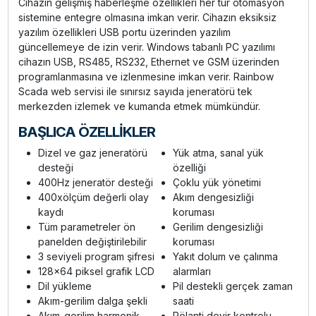
Cihazın gelişmiş haberleşme özellikleri her tür otomasyon
sistemine entegre olmasına imkan verir. Cihazın eksiksiz
yazılım özellikleri USB portu üzerinden yazılım
güncellemeye de izin verir. Windows tabanlı PC yazılımı
cihazın USB, RS485, RS232, Ethernet ve GSM üzerinden
programlanmasına ve izlenmesine imkan verir. Rainbow
Scada web servisi ile sınırsız sayıda jeneratörü tek
merkezden izlemek ve kumanda etmek mümkündür.
BAŞLICA ÖZELLİKLER
Dizel ve gaz jeneratörü
Yük atma, sanal yük
desteği
özelliği
400Hz jeneratör desteği
Çoklu yük yönetimi
400xölçüm değerli olay
Akım dengesizliği
kaydı
koruması
Tüm parametreler ön
Gerilim dengesizliği
panelden değiştirilebilir
koruması
3 seviyeli program şifresi
Yakıt dolum ve çalınma
128x64 piksel grafik LCD
alarmları
Dil yükleme
Pil destekli gerçek zaman
Akım-gerilim dalga şekli
saati
Akım-gerilim harmonik
Rölanti devir kontrolu