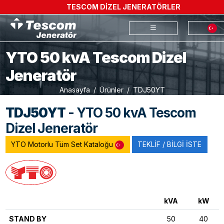
TESCOM DİZEL JENERATÖRLER
YTO 50 kvA Tescom Dizel
Jeneratör
Anasayfa
Ürünler
TDJ50YT
TDJ50YT
- YTO 50 kvA Tescom
Dizel Jeneratör
YTO Motorlu Tüm Set Kataloğu
TEKLİF / BİLGİ İSTE
kVA
kW
STAND BY
50
40