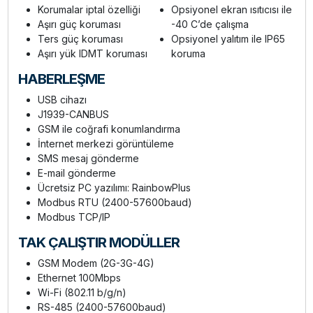
Korumalar iptal özelliği
Opsiyonel ekran ısıtıcısı ile
Aşırı güç koruması
-40 C’de çalışma
Ters güç koruması
Opsiyonel yalıtım ile IP65
Aşırı yük IDMT koruması
koruma
HABERLEŞME
USB cihazı
J1939-CANBUS
GSM ile coğrafi konumlandırma
İnternet merkezi görüntüleme
SMS mesaj gönderme
E-mail gönderme
Ücretsiz PC yazılımı: RainbowPlus
Modbus RTU (2400-57600baud)
Modbus TCP/IP
TAK ÇALIŞTIR MODÜLLER
GSM Modem (2G-3G-4G)
Ethernet 100Mbps
Wi-Fi (802.11 b/g/n)
RS-485 (2400-57600baud)