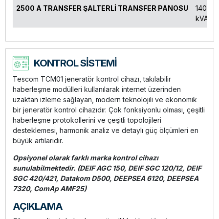
2500 A TRANSFER ŞALTERLİ TRANSFER PANOSU
1400-1
kVA
KONTROL SİSTEMİ
Tescom TCM01 jeneratör kontrol cihazı, takılabilir
haberleşme modülleri kullanılarak internet üzerinden
uzaktan izleme sağlayan, modern teknolojili ve ekonomik
bir jeneratör kontrol cihazıdır. Çok fonksiyonlu olması, çeşitli
haberleşme protokollerini ve çeşitli topolojileri
desteklemesi, harmonik analiz ve detaylı güç ölçümleri en
büyük artılarıdır.
Opsiyonel olarak farklı marka kontrol cihazı
sunulabilmektedir. (DEIF AGC 150, DEIF SGC 120/12, DEIF
SGC 420/421, Datakom D500, DEEPSEA 6120, DEEPSEA
7320, ComAp AMF25)
AÇIKLAMA