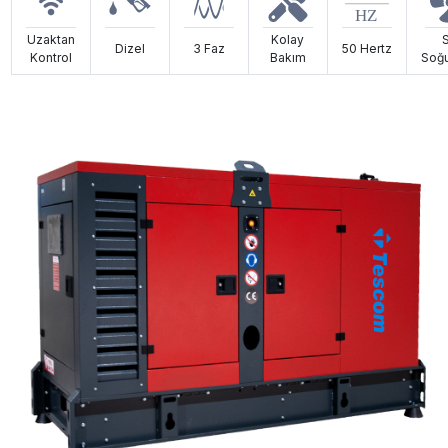
Uzaktan
Kolay
Dizel
3 Faz
50 Hertz
Kontrol
Bakım
Soğu