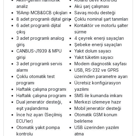
analiz
Akü şarj çalışması
16Amp MCB&GCB çıkışları
Savaş modu desteği
8 adet programlı dijital giriş
Çoklu nominal şart tanımları
6 adet programlı dijital
Kontaktör ve motorlu şalter
çıkış
sürme
3 adet programlı analog
4 çeyrek enerji sayaçları
giriş
Şebeke enerji sayaçları
CANBUS-J1939 & MPU
Yakıt dolum sayacı
girişi
Yakıt tüketim sayacı
3 adet programlı servis
Modem diagnostik sayfası
alarmı
USB, RS-232 ve GPRS
Çoklu otomatik test
üzerinden parametre ayarı
programı
Ücretsiz konfigürasyon
Haftalık çalışma programı
yazılımı
Haftalık çalışma programı
SMS ile kumanda imkanı
Dual jeneratör desteği,
Merkezi izlemeye hazır
eşit yaşlandırma
Mobil jeneratör desteği
İnce hız ayarı (Seçilmiş
Otomatik GSM konum
ECU’ler)
belirleme
Otomatik yakıt pompa
USB üzerinden yazılım
kontrolu
atma