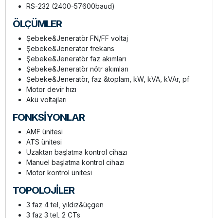
RS-232 (2400-57600baud)
ÖLÇÜMLER
Şebeke&Jeneratör FN/FF voltaj
Şebeke&Jeneratör frekans
Şebeke&Jeneratör faz akımları
Şebeke&Jeneratör nötr akımları
Şebeke&Jeneratör, faz &toplam, kW, kVA, kVAr, pf
Motor devir hızı
Akü voltajları
FONKSİYONLAR
AMF ünitesi
ATS ünitesi
Uzaktan başlatma kontrol cihazı
Manuel başlatma kontrol cihazı
Motor kontrol ünitesi
TOPOLOJİLER
3 faz 4 tel, yıldız&üçgen
3 faz 3 tel, 2 CTs