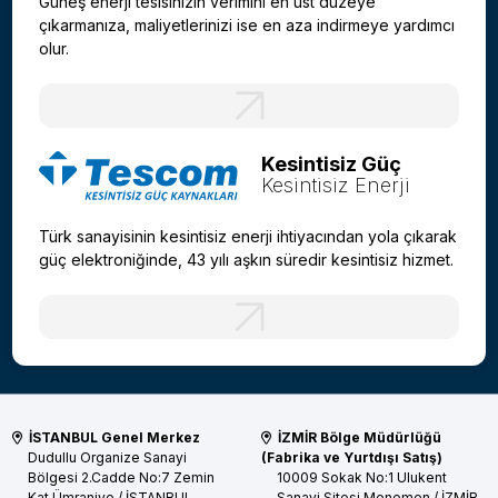
Güneş enerji tesisinizin verimini en üst düzeye
çıkarmanıza, maliyetlerinizi ise en aza indirmeye yardımcı
olur.
Kesintisiz Güç
Kesintisiz Enerji
Türk sanayisinin kesintisiz enerji ihtiyacından yola çıkarak
güç elektroniğinde, 43 yılı aşkın süredir kesintisiz hizmet.
İSTANBUL Genel Merkez
İZMİR Bölge Müdürlüğü
Dudullu Organize Sanayi
(Fabrika ve Yurtdışı Satış)
Bölgesi 2.Cadde No:7 Zemin
10009 Sokak No:1 Ulukent
Kat
Ümraniye / İSTANBUL
Sanayi Sitesi
Menemen / İZMİR