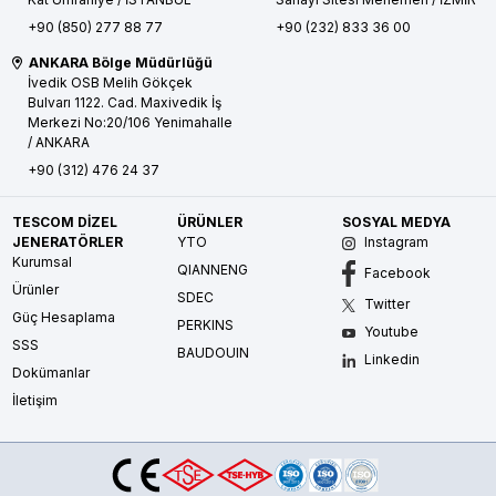
+90 (850) 277 88 77
+90 (232) 833 36 00
ANKARA Bölge Müdürlüğü
İvedik OSB Melih Gökçek
Bulvarı 1122. Cad. Maxivedik İş
Merkezi No:20/106
Yenimahalle
/ ANKARA
+90 (312) 476 24 37
TESCOM DİZEL
ÜRÜNLER
SOSYAL MEDYA
JENERATÖRLER
YTO
Instagram
Kurumsal
QIANNENG
Facebook
Ürünler
SDEC
Twitter
Güç Hesaplama
PERKINS
Youtube
SSS
BAUDOUIN
Linkedin
Dokümanlar
İletişim