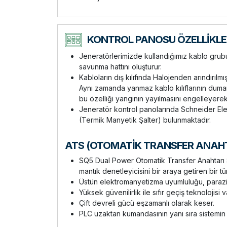
KONTROL PANOSU ÖZELLİKLE
Jeneratörlerimizde kullandığımız kablo grubu y
savunma hattını oluşturur.
Kabloların dış kılıfında Halojenden arındırılm
Aynı zamanda yanmaz kablo kılıflarının duman 
bu özelliği yangının yayılmasını engelleyerek 
Jeneratör kontrol panolarında Schneider Elec
(Termik Manyetik Şalter) bulunmaktadır.
ATS (OTOMATİK TRANSFER ANAHTA
SQ5 Dual Power Otomatik Transfer Anahtarı Se
mantık denetleyicisini bir araya getiren bir tü
Üstün elektromanyetizma uyumluluğu, parazit
Yüksek güvenilirlik ile sıfır geçiş teknolojisi v
Çift devreli gücü eşzamanlı olarak keser.
PLC uzaktan kumandasının yanı sıra sistemin o