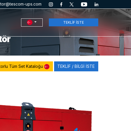
ator@tescom-ups.com
TEKLİF İSTE
tör
orlu Tüm Set Kataloğu
TEKLİF / BİLGİ İSTE