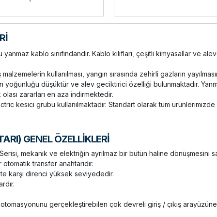
Rİ
anmaz kablo sınıfındandır. Kablo kılıfları, çeşitli kimyasallar ve alev
ış malzemelerin kullanılması, yangın sırasında zehirli gazların yayılmas
yoğunluğu düşüktür ve alev geciktirici özelliği bulunmaktadır. Yanmaz
olası zararları en aza indirmektedir.
tric kesici grubu kullanılmaktadır. Standart olarak tüm ürünlerimizd
RI) GENEL ÖZELLİKLERİ
risi, mekanik ve elektriğin ayrılmaz bir bütün haline dönüşmesini 
r otomatik transfer anahtarıdır.
e karşı direnci yüksek seviyededir.
ardır.
tomasyonunu gerçekleştirebilen çok devreli giriş / çıkış arayüzüne 