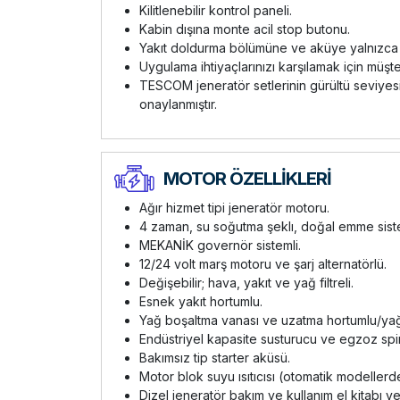
Kilitlenebilir kontrol paneli.
Kabin dışına monte acil stop butonu.
Yakıt doldurma bölümüne ve aküye yalnızca kilitl
Uygulama ihtiyaçlarınızı karşılamak için müşt
TESCOM jeneratör setlerinin gürültü seviyesi
onaylanmıştır.
MOTOR ÖZELLİKLERİ
Ağır hizmet tipi jeneratör motoru.
4 zaman, su soğutma şeklı, doğal emme sist
MEKANİK governör sistemli.
12/24 volt marş motoru ve şarj alternatörlü.
Değişebilir; hava, yakıt ve yağ filtreli.
Esnek yakıt hortumlu.
Yağ boşaltma vanası ve uzatma hortumlu/ya
Endüstriyel kapasite susturucu ve egzoz spi
Bakımsız tip starter aküsü.
Motor blok suyu ısıtıcısı (otomatik modellerd
Dizel jeneratör bakım ve kullanım el kitabı ve