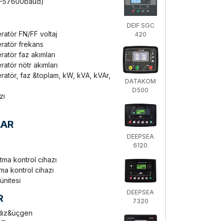
0-57600baud)
DEIF SGC
atör FN/FF voltaj
420
atör frekans
tör faz akımları
tör nötr akımları
tör, faz &toplam, kW, kVA, kVAr,
DATAKOM
D500
zı
LAR
DEEPSEA
6120
tma kontrol cihazı
ma kontrol cihazı
̈nitesi
DEEPSEA
R
7320
ldız&üçgen