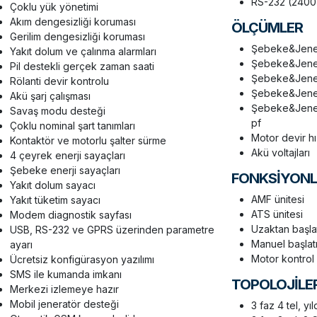
RS-232 (240
Çoklu yük yönetimi
Akım dengesizliği koruması
ÖLÇÜMLER
Gerilim dengesizliği koruması
Şebeke&Jener
Yakıt dolum ve çalınma alarmları
Şebeke&Jener
Pil destekli gerçek zaman saati
Şebeke&Jenera
Rölanti devir kontrolu
Şebeke&Jenera
Akü şarj çalışması
Şebeke&Jenera
Savaş modu desteği
pf
Çoklu nominal şart tanımları
Motor devir hı
Kontaktör ve motorlu şalter sürme
Akü voltajları
4 çeyrek enerji sayaçları
Şebeke enerji sayaçları
FONKSİYON
Yakıt dolum sayacı
AMF ünitesi
Yakıt tüketim sayacı
ATS ünitesi
Modem diagnostik sayfası
Uzaktan başla
USB, RS-232 ve GPRS üzerinden parametre
Manuel başlat
ayarı
Motor kontrol u
Ücretsiz konfigürasyon yazılımı
SMS ile kumanda imkanı
TOPOLOJİLE
Merkezi izlemeye hazır
Mobil jeneratör desteği
3 faz 4 tel, yı