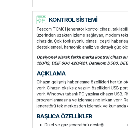
KONTROL SİSTEMİ
Tescom TCM01 jeneratör kontrol cihazı, takılabilir
üzerinden uzaktan izleme sağlayan, modern tekno
cihazıdır. Çok fonksiyonlu olması, çeşitli haberleşm
desteklemesi, harmonik analiz ve detaylı güç ölçüm
Opsiyonel olarak farklı marka kontrol cihazı s
120/12, DEIF SGC 420/421, Datakom D500, D
AÇIKLAMA
Cihazın gelişmiş haberleşme özellikleri her tür
verir. Cihazın eksiksiz yazılım özellikleri USB po
verir. Windows tabanlı PC yazılımı cihazın USB,
programlanmasına ve izlenmesine imkan verir. Ra
jeneratörü tek merkezden izlemek ve kumanda e
BAŞLICA ÖZELLİKLER
Dizel ve gaz jeneratörü desteği