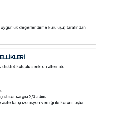
rı uygunluk değerlendirme kuruluşu) tarafından
LLİKLERİ
k diskli 4 kutuplu senkron alternatör.
ü.
 stator sargısı 2/3 adım.
e asite karşı izolasyon verniği ile korunmuştur.