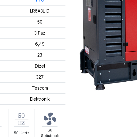
LR6A3L-D
50
3 Faz
6,49
23
Dizel
327
Tescom
Elektronik
Su
50 Hertz
Soğutmalı