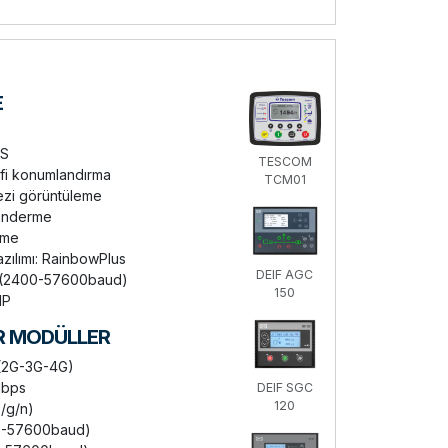
E
US
TESCOM
fi konumlandırma
TCM01
zi görüntüleme
önderme
rme
zılımı: RainbowPlus
DEIF AGC
(2400-57600baud)
150
IP
R MODÜLLER
2G-3G-4G)
Mbps
DEIF SGC
120
b/g/n)
0-57600baud)