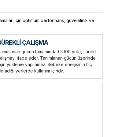
maları için optimum performans, güvenilirlik ve
SÜREKLİ ÇALIŞMA
anımlanan gücün tamamında (%100 yük), sürekli
alışmayı ifade eder. Tanımlanan gücün üzerinde
şırı yükleme yapılamaz. Şebeke enerjisinin hiç
lmadığı yerlerde kullanım içindir.