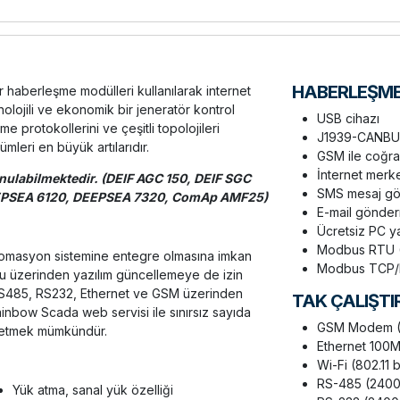
HABERLEŞM
 haberleşme modülleri kullanılarak internet
lojili ve ekonomik bir jeneratör kontrol
USB cihazı
e protokollerini ve çeşitli topolojileri
J1939-CANB
leri en büyük artılarıdır.
GSM ile coğra
İnternet merke
unulabilmektedir. (DEIF AGC 150, DEIF SGC
SMS mesaj g
EEPSEA 6120, DEEPSEA 7320, ComAp AMF25)
E-mail gönde
Ücretsiz PC ya
Modbus RTU 
 otomasyon sistemine entegre olmasına imkan
Modbus TCP/
rtu üzerinden yazılım güncellemeye de izin
 RS485, RS232, Ethernet ve GSM üzerinden
TAK ÇALIŞTI
inbow Scada web servisi ile sınırsız sayıda
GSM Modem (
tmek mümkündür.
Ethernet 100
Wi-Fi (802.11 
RS-485 (240
Yük atma, sanal yük özelliği