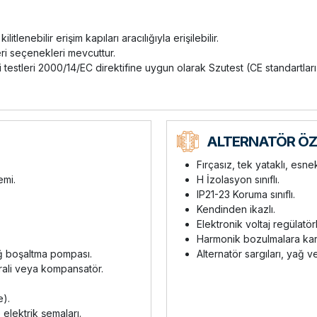
enebilir erişim kapıları aracılığıyla erişilebilir.
eri seçenekleri mevcuttur.
 testleri 2000/14/EC direktifine uygun olarak Szutest (CE standartla
ALTERNATÖR ÖZE
Fırçasız, tek yataklı, esne
emi.
H İzolasyon sınıflı.
IP21-23 Koruma sınıflı.
Kendinden ikazlı.
Elektronik voltaj regülatörl
Harmonik bozulmalara karşı
ğ boşaltma pompası.
Alternatör sargıları, yağ v
rali veya kompansatör.
e).
 elektrik şemaları.