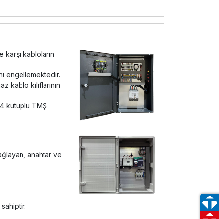
e karşı kabloların
ını engellemektedir.
 kablo kılıflarının
e 4 kutuplu TMŞ
sağlayan, anahtar ve
sahiptir.