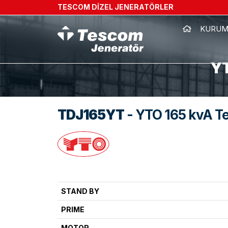
TESCOM DİZEL JENERATÖRLER
KURUM
YT
TDJ165YT
- YTO 165 kvA T
STAND BY
PRIME
MOTOR