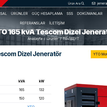
jener
Ürün Ara
SAL
ÜRÜNLER
GÜÇ HESAPLAMA
SSS
DOKÜMANLAR
REFERANSLAR
İLETİŞİM
O 165 kvA Tescom Dizel Jenera
Anasayfa
Ürünler
TDJ165YT
escom Dizel Jeneratör
YTO Mot
kVA
kW
165
132
150
120
YTO