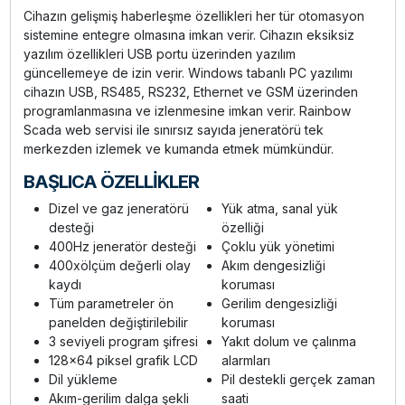
Cihazın gelişmiş haberleşme özellikleri her tür otomasyon
sistemine entegre olmasına imkan verir. Cihazın eksiksiz
yazılım özellikleri USB portu üzerinden yazılım
güncellemeye de izin verir. Windows tabanlı PC yazılımı
cihazın USB, RS485, RS232, Ethernet ve GSM üzerinden
programlanmasına ve izlenmesine imkan verir. Rainbow
Scada web servisi ile sınırsız sayıda jeneratörü tek
merkezden izlemek ve kumanda etmek mümkündür.
BAŞLICA ÖZELLİKLER
Dizel ve gaz jeneratörü
Yük atma, sanal yük
desteği
özelliği
400Hz jeneratör desteği
Çoklu yük yönetimi
400xölçüm değerli olay
Akım dengesizliği
kaydı
koruması
Tüm parametreler ön
Gerilim dengesizliği
panelden değiştirilebilir
koruması
3 seviyeli program şifresi
Yakıt dolum ve çalınma
128x64 piksel grafik LCD
alarmları
Dil yükleme
Pil destekli gerçek zaman
Akım-gerilim dalga şekli
saati