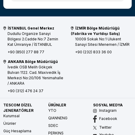
İSTANBUL Genel Merkez
İZMİR Bölge Müdürlüğü
Dudullu Organize Sanayi
(Fabrika ve Yurtdışı Satış)
Bölgesi 2.Cadde No:7 Zemin
10009 Sokak No:1 Ulukent
Kat
Ümraniye / İSTANBUL
Sanayi Sitesi
Menemen / İZMİR
+90 (850) 277 88 77
+90 (232) 833 36 00
ANKARA Bölge Müdürlüğü
İvedik OSB Melih Gökçek
Bulvarı 1122. Cad. Maxivedik İş
Merkezi No:20/106
Yenimahalle
/ ANKARA
+90 (312) 476 24 37
TESCOM DİZEL
ÜRÜNLER
SOSYAL MEDYA
JENERATÖRLER
YTO
Instagram
Kurumsal
QIANNENG
Facebook
Ürünler
SDEC
Twitter
Güç Hesaplama
PERKINS
Youtube