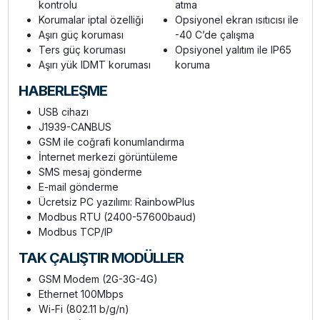
kontrolu
atma
Korumalar iptal özelliği
Opsiyonel ekran ısıtıcısı ile
Aşırı güç koruması
-40 C’de çalışma
Ters güç koruması
Opsiyonel yalıtım ile IP65
Aşırı yük IDMT koruması
koruma
HABERLEŞME
USB cihazı
J1939-CANBUS
GSM ile coğrafi konumlandırma
İnternet merkezi görüntüleme
SMS mesaj gönderme
E-mail gönderme
Ücretsiz PC yazılımı: RainbowPlus
Modbus RTU (2400-57600baud)
Modbus TCP/IP
TAK ÇALIŞTIR MODÜLLER
GSM Modem (2G-3G-4G)
Ethernet 100Mbps
Wi-Fi (802.11 b/g/n)