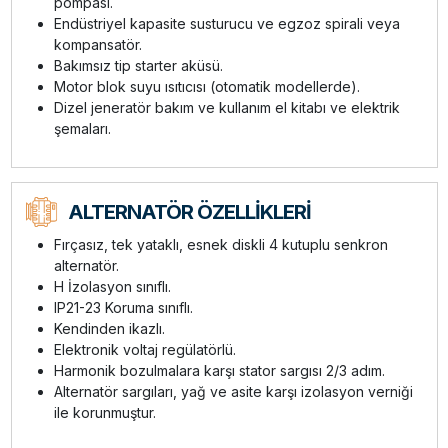
pompası.
Endüstriyel kapasite susturucu ve egzoz spirali veya
kompansatör.
Bakımsız tip starter aküsü.
Motor blok suyu ısıtıcısı (otomatik modellerde).
Dizel jeneratör bakım ve kullanım el kitabı ve elektrik
şemaları.
ALTERNATÖR ÖZELLİKLERİ
Fırçasız, tek yataklı, esnek diskli 4 kutuplu senkron
alternatör.
H İzolasyon sınıflı.
IP21-23 Koruma sınıflı.
Kendinden ikazlı.
Elektronik voltaj regülatörlü.
Harmonik bozulmalara karşı stator sargısı 2/3 adım.
Alternatör sargıları, yağ ve asite karşı izolasyon verniği
ile korunmuştur.