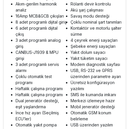
Akım-gerilim harmonik
Rölanti devir kontrolu
analiz
Akü şarj çalışması
16Amp MCB&GCB çıkışları
Savaş modu desteği
8 adet programlı dijital giriş
Çoklu nominal şart tanımları
6 adet programlı dijital
Kontaktör ve motorlu şalter
çıkış
sürme
3 adet programlı analog
4 çeyrek enerji sayaçları
giriş
Şebeke enerji sayaçları
CANBUS-J1939 & MPU
Yakıt dolum sayacı
girişi
Yakıt tüketim sayacı
3 adet programlı servis
Modem diagnostik sayfası
alarmı
USB, RS-232 ve GPRS
Çoklu otomatik test
üzerinden parametre ayarı
programı
Ücretsiz konfigürasyon
Haftalık çalışma programı
yazılımı
Haftalık çalışma programı
SMS ile kumanda imkanı
Dual jeneratör desteği,
Merkezi izlemeye hazır
eşit yaşlandırma
Mobil jeneratör desteği
İnce hız ayarı (Seçilmiş
Otomatik GSM konum
ECU’ler)
belirleme
Otomatik yakıt pompa
USB üzerinden yazılım