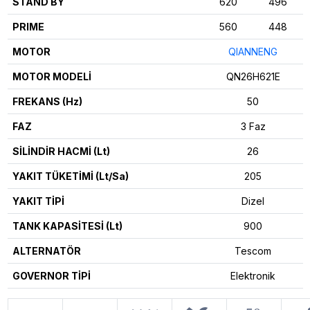
STAND BY
620
496
PRIME
560
448
MOTOR
QIANNENG
MOTOR MODELİ
QN26H621E
FREKANS (Hz)
50
FAZ
3 Faz
SİLİNDİR HACMİ (Lt)
26
YAKIT TÜKETİMİ (Lt/Sa)
205
YAKIT TİPİ
Dizel
TANK KAPASİTESİ (Lt)
900
ALTERNATÖR
Tescom
GOVERNOR TİPİ
Elektronik