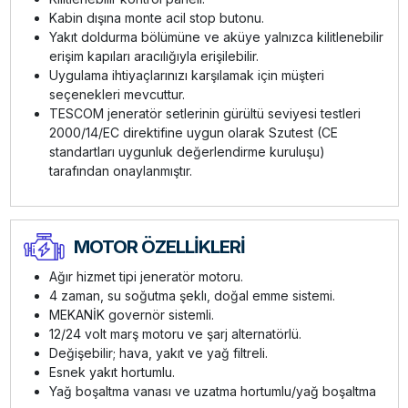
Kabin dışına monte acil stop butonu.
Yakıt doldurma bölümüne ve aküye yalnızca kilitlenebilir
erişim kapıları aracılığıyla erişilebilir.
Uygulama ihtiyaçlarınızı karşılamak için müşteri
seçenekleri mevcuttur.
TESCOM jeneratör setlerinin gürültü seviyesi testleri
2000/14/EC direktifine uygun olarak Szutest (CE
standartları uygunluk değerlendirme kuruluşu)
tarafından onaylanmıştır.
MOTOR ÖZELLİKLERİ
Ağır hizmet tipi jeneratör motoru.
4 zaman, su soğutma şeklı, doğal emme sistemi.
MEKANİK governör sistemli.
12/24 volt marş motoru ve şarj alternatörlü.
Değişebilir; hava, yakıt ve yağ filtreli.
Esnek yakıt hortumlu.
Yağ boşaltma vanası ve uzatma hortumlu/yağ boşaltma