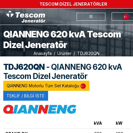
TESCOM DİZEL JENERATÖRLER
QIANNENG 620 kvA Tescom
Dizel Jeneratör
Anasayfa
Ürünler
TDJ620QN
TDJ620QN
- QIANNENG 620 kvA
Tescom Dizel Jeneratör
QIANNENG Motorlu Tüm Set Kataloğu
TEKLİF / BİLGİ İSTE
kVA
kW