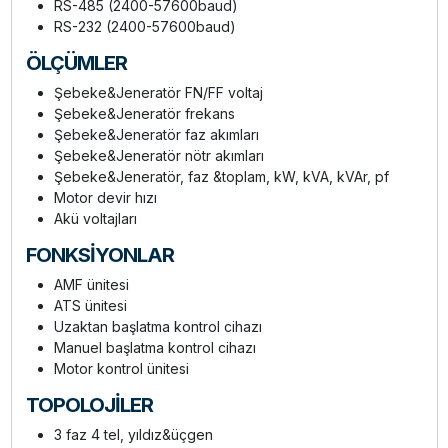
RS-485 (2400-57600baud)
RS-232 (2400-57600baud)
ÖLÇÜMLER
Şebeke&Jeneratör FN/FF voltaj
Şebeke&Jeneratör frekans
Şebeke&Jeneratör faz akımları
Şebeke&Jeneratör nötr akımları
Şebeke&Jeneratör, faz &toplam, kW, kVA, kVAr, pf
Motor devir hızı
Akü voltajları
FONKSİYONLAR
AMF ünitesi
ATS ünitesi
Uzaktan başlatma kontrol cihazı
Manuel başlatma kontrol cihazı
Motor kontrol ünitesi
TOPOLOJİLER
3 faz 4 tel, yıldız&üçgen