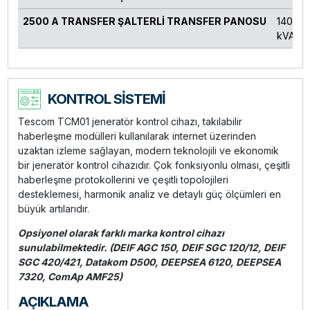
2500 A TRANSFER ŞALTERLİ TRANSFER PANOSU
1400-1
kVA
KONTROL SİSTEMİ
Tescom TCM01 jeneratör kontrol cihazı, takılabilir
haberleşme modülleri kullanılarak internet üzerinden
uzaktan izleme sağlayan, modern teknolojili ve ekonomik
bir jeneratör kontrol cihazıdır. Çok fonksiyonlu olması, çeşitli
haberleşme protokollerini ve çeşitli topolojileri
desteklemesi, harmonik analiz ve detaylı güç ölçümleri en
büyük artılarıdır.
Opsiyonel olarak farklı marka kontrol cihazı
sunulabilmektedir. (DEIF AGC 150, DEIF SGC 120/12, DEIF
SGC 420/421, Datakom D500, DEEPSEA 6120, DEEPSEA
7320, ComAp AMF25)
AÇIKLAMA