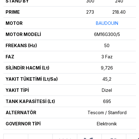
STAND BY
300
240
PRIME
273
218.40
MOTOR
BAUDOUIN
MOTOR MODELİ
6M16G300/5
FREKANS (Hz)
50
FAZ
3 Faz
SİLİNDİR HACMİ (Lt)
9,726
YAKIT TÜKETİMİ (Lt/Sa)
45,2
YAKIT TİPİ
Dizel
TANK KAPASİTESİ (Lt)
695
ALTERNATÖR
Tescom / Stamford
GOVERNOR TİPİ
Elektronik