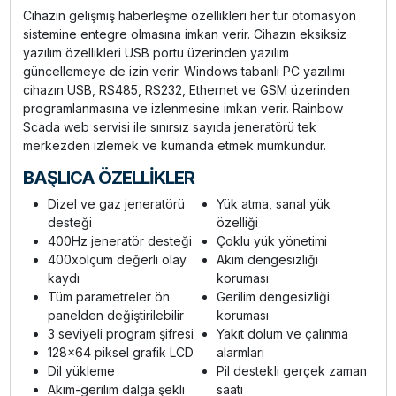
Cihazın gelişmiş haberleşme özellikleri her tür otomasyon
sistemine entegre olmasına imkan verir. Cihazın eksiksiz
yazılım özellikleri USB portu üzerinden yazılım
güncellemeye de izin verir. Windows tabanlı PC yazılımı
cihazın USB, RS485, RS232, Ethernet ve GSM üzerinden
programlanmasına ve izlenmesine imkan verir. Rainbow
Scada web servisi ile sınırsız sayıda jeneratörü tek
merkezden izlemek ve kumanda etmek mümkündür.
BAŞLICA ÖZELLİKLER
Dizel ve gaz jeneratörü
Yük atma, sanal yük
desteği
özelliği
400Hz jeneratör desteği
Çoklu yük yönetimi
400xölçüm değerli olay
Akım dengesizliği
kaydı
koruması
Tüm parametreler ön
Gerilim dengesizliği
panelden değiştirilebilir
koruması
3 seviyeli program şifresi
Yakıt dolum ve çalınma
128x64 piksel grafik LCD
alarmları
Dil yükleme
Pil destekli gerçek zaman
Akım-gerilim dalga şekli
saati