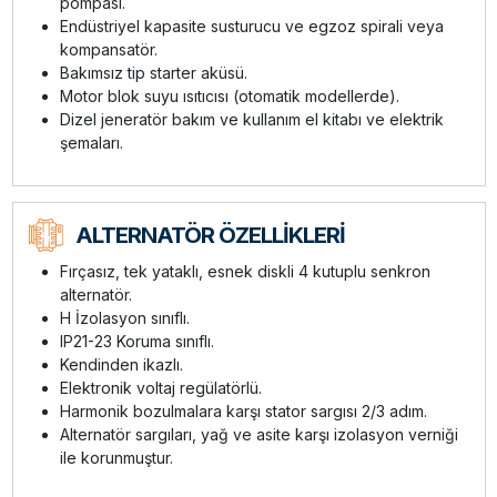
pompası.
Endüstriyel kapasite susturucu ve egzoz spirali veya
kompansatör.
Bakımsız tip starter aküsü.
Motor blok suyu ısıtıcısı (otomatik modellerde).
Dizel jeneratör bakım ve kullanım el kitabı ve elektrik
şemaları.
ALTERNATÖR ÖZELLİKLERİ
Fırçasız, tek yataklı, esnek diskli 4 kutuplu senkron
alternatör.
H İzolasyon sınıflı.
IP21-23 Koruma sınıflı.
Kendinden ikazlı.
Elektronik voltaj regülatörlü.
Harmonik bozulmalara karşı stator sargısı 2/3 adım.
Alternatör sargıları, yağ ve asite karşı izolasyon verniği
ile korunmuştur.