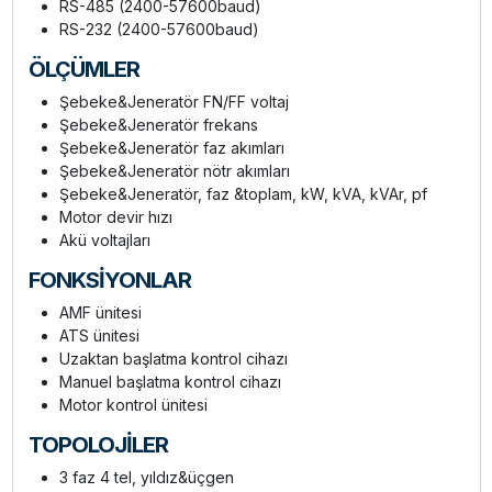
RS-485 (2400-57600baud)
RS-232 (2400-57600baud)
ÖLÇÜMLER
Şebeke&Jeneratör FN/FF voltaj
Şebeke&Jeneratör frekans
Şebeke&Jeneratör faz akımları
Şebeke&Jeneratör nötr akımları
Şebeke&Jeneratör, faz &toplam, kW, kVA, kVAr, pf
Motor devir hızı
Akü voltajları
FONKSİYONLAR
AMF ünitesi
ATS ünitesi
Uzaktan başlatma kontrol cihazı
Manuel başlatma kontrol cihazı
Motor kontrol ünitesi
TOPOLOJİLER
3 faz 4 tel, yıldız&üçgen