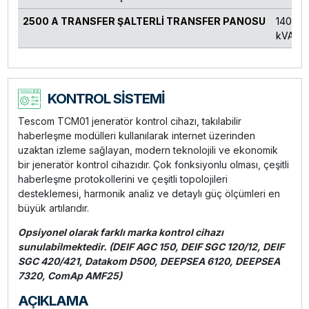
2500 A TRANSFER ŞALTERLİ TRANSFER PANOSU
1400-1
kVA
KONTROL SİSTEMİ
Tescom TCM01 jeneratör kontrol cihazı, takılabilir
haberleşme modülleri kullanılarak internet üzerinden
uzaktan izleme sağlayan, modern teknolojili ve ekonomik
bir jeneratör kontrol cihazıdır. Çok fonksiyonlu olması, çeşitli
haberleşme protokollerini ve çeşitli topolojileri
desteklemesi, harmonik analiz ve detaylı güç ölçümleri en
büyük artılarıdır.
Opsiyonel olarak farklı marka kontrol cihazı
sunulabilmektedir. (DEIF AGC 150, DEIF SGC 120/12, DEIF
SGC 420/421, Datakom D500, DEEPSEA 6120, DEEPSEA
7320, ComAp AMF25)
AÇIKLAMA