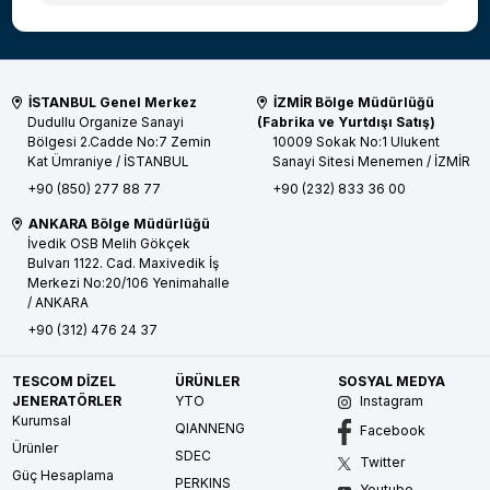
İSTANBUL Genel Merkez
İZMİR Bölge Müdürlüğü
Dudullu Organize Sanayi
(Fabrika ve Yurtdışı Satış)
Bölgesi 2.Cadde No:7 Zemin
10009 Sokak No:1 Ulukent
Kat
Ümraniye / İSTANBUL
Sanayi Sitesi
Menemen / İZMİR
+90 (850) 277 88 77
+90 (232) 833 36 00
ANKARA Bölge Müdürlüğü
İvedik OSB Melih Gökçek
Bulvarı 1122. Cad. Maxivedik İş
Merkezi No:20/106
Yenimahalle
/ ANKARA
+90 (312) 476 24 37
TESCOM DİZEL
ÜRÜNLER
SOSYAL MEDYA
JENERATÖRLER
YTO
Instagram
Kurumsal
QIANNENG
Facebook
Ürünler
SDEC
Twitter
Güç Hesaplama
PERKINS
Youtube