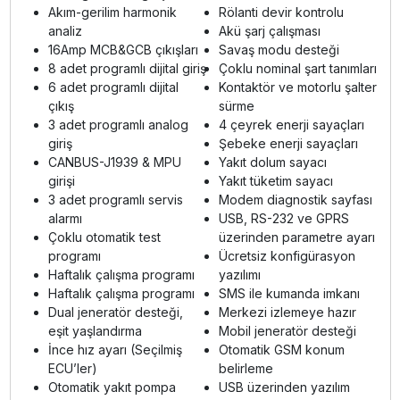
Akım-gerilim harmonik
Rölanti devir kontrolu
analiz
Akü şarj çalışması
16Amp MCB&GCB çıkışları
Savaş modu desteği
8 adet programlı dijital giriş
Çoklu nominal şart tanımları
6 adet programlı dijital
Kontaktör ve motorlu şalter
çıkış
sürme
3 adet programlı analog
4 çeyrek enerji sayaçları
giriş
Şebeke enerji sayaçları
CANBUS-J1939 & MPU
Yakıt dolum sayacı
girişi
Yakıt tüketim sayacı
3 adet programlı servis
Modem diagnostik sayfası
alarmı
USB, RS-232 ve GPRS
Çoklu otomatik test
üzerinden parametre ayarı
programı
Ücretsiz konfigürasyon
Haftalık çalışma programı
yazılımı
Haftalık çalışma programı
SMS ile kumanda imkanı
Dual jeneratör desteği,
Merkezi izlemeye hazır
eşit yaşlandırma
Mobil jeneratör desteği
İnce hız ayarı (Seçilmiş
Otomatik GSM konum
ECU’ler)
belirleme
Otomatik yakıt pompa
USB üzerinden yazılım