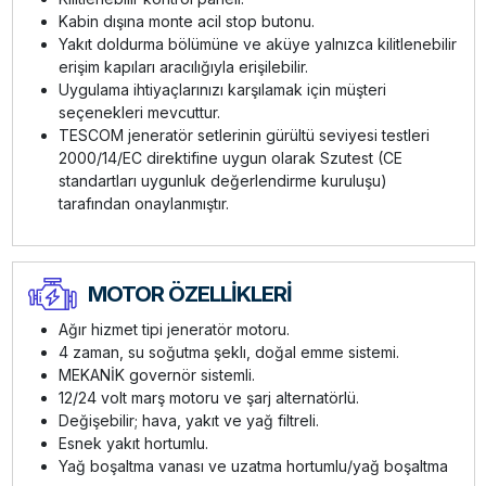
Kabin dışına monte acil stop butonu.
Yakıt doldurma bölümüne ve aküye yalnızca kilitlenebilir
erişim kapıları aracılığıyla erişilebilir.
Uygulama ihtiyaçlarınızı karşılamak için müşteri
seçenekleri mevcuttur.
TESCOM jeneratör setlerinin gürültü seviyesi testleri
2000/14/EC direktifine uygun olarak Szutest (CE
standartları uygunluk değerlendirme kuruluşu)
tarafından onaylanmıştır.
MOTOR ÖZELLİKLERİ
Ağır hizmet tipi jeneratör motoru.
4 zaman, su soğutma şeklı, doğal emme sistemi.
MEKANİK governör sistemli.
12/24 volt marş motoru ve şarj alternatörlü.
Değişebilir; hava, yakıt ve yağ filtreli.
Esnek yakıt hortumlu.
Yağ boşaltma vanası ve uzatma hortumlu/yağ boşaltma