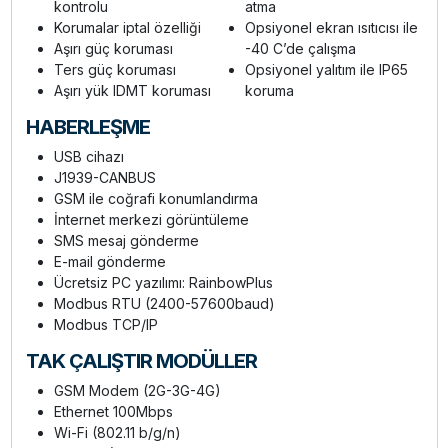
kontrolu
atma
Korumalar iptal özelliği
Opsiyonel ekran ısıtıcısı ile
Aşırı güç koruması
-40 C’de çalışma
Ters güç koruması
Opsiyonel yalıtım ile IP65
Aşırı yük IDMT koruması
koruma
HABERLEŞME
USB cihazı
J1939-CANBUS
GSM ile coğrafi konumlandırma
İnternet merkezi görüntüleme
SMS mesaj gönderme
E-mail gönderme
Ücretsiz PC yazılımı: RainbowPlus
Modbus RTU (2400-57600baud)
Modbus TCP/IP
TAK ÇALIŞTIR MODÜLLER
GSM Modem (2G-3G-4G)
Ethernet 100Mbps
Wi-Fi (802.11 b/g/n)