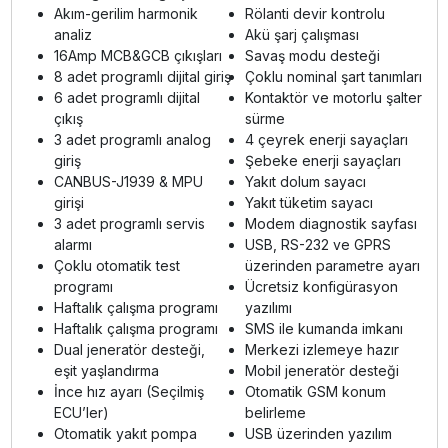
Akım-gerilim harmonik
Rölanti devir kontrolu
analiz
Akü şarj çalışması
16Amp MCB&GCB çıkışları
Savaş modu desteği
8 adet programlı dijital giriş
Çoklu nominal şart tanımları
6 adet programlı dijital
Kontaktör ve motorlu şalter
çıkış
sürme
3 adet programlı analog
4 çeyrek enerji sayaçları
giriş
Şebeke enerji sayaçları
CANBUS-J1939 & MPU
Yakıt dolum sayacı
girişi
Yakıt tüketim sayacı
3 adet programlı servis
Modem diagnostik sayfası
alarmı
USB, RS-232 ve GPRS
Çoklu otomatik test
üzerinden parametre ayarı
programı
Ücretsiz konfigürasyon
Haftalık çalışma programı
yazılımı
Haftalık çalışma programı
SMS ile kumanda imkanı
Dual jeneratör desteği,
Merkezi izlemeye hazır
eşit yaşlandırma
Mobil jeneratör desteği
İnce hız ayarı (Seçilmiş
Otomatik GSM konum
ECU’ler)
belirleme
Otomatik yakıt pompa
USB üzerinden yazılım