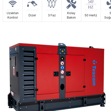
Uzaktan
Kolay
Dizel
3 Faz
50 Hertz
Kontrol
Bakım
Soğu