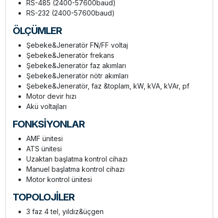
RS-485 (2400-57600baud)
RS-232 (2400-57600baud)
ÖLÇÜMLER
Şebeke&Jeneratör FN/FF voltaj
Şebeke&Jeneratör frekans
Şebeke&Jeneratör faz akımları
Şebeke&Jeneratör nötr akımları
Şebeke&Jeneratör, faz &toplam, kW, kVA, kVAr, pf
Motor devir hızı
Akü voltajları
FONKSİYONLAR
AMF ünitesi
ATS ünitesi
Uzaktan başlatma kontrol cihazı
Manuel başlatma kontrol cihazı
Motor kontrol ünitesi
TOPOLOJİLER
3 faz 4 tel, yıldız&üçgen