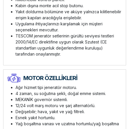
Kabin dışına monte acil stop butonu.
Yakıt doldurma bölümüne ve aküye yalnızca kilitlenebilir
erişim kapıları aracılığıyla erişilebilir.
Uygulama ihtiyaçlarınızı karşılamak için müşteri
seçenekleri mevcuttur.
TESCOM jeneratör setlerinin gürültü seviyesi testleri
2000/14/EC direktifine uygun olarak Szutest (CE
standartları uygunluk değerlendirme kuruluşu)
tarafından onaylanmıştır.
MOTOR ÖZELLİKLERİ
Ağır hizmet tipi jeneratör motoru.
4 zaman, su soğutma şeklı, doğal emme sistemi.
MEKANİK governör sistemli.
12/24 volt marş motoru ve şarj alternatörlü.
Değişebilir; hava, yakıt ve yağ filtreli.
Esnek yakıt hortumlu.
Yağ boşaltma vanası ve uzatma hortumlu/yağ boşaltma