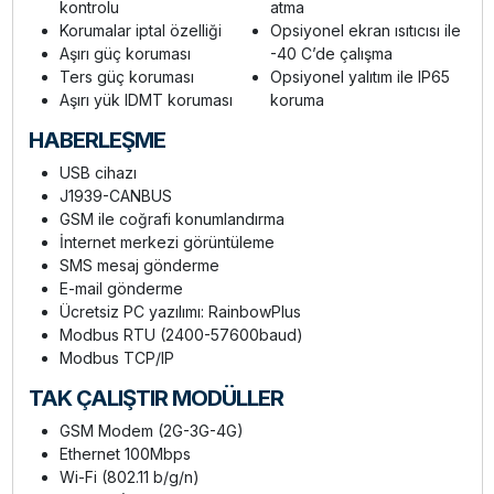
kontrolu
atma
Korumalar iptal özelliği
Opsiyonel ekran ısıtıcısı ile
Aşırı güç koruması
-40 C’de çalışma
Ters güç koruması
Opsiyonel yalıtım ile IP65
Aşırı yük IDMT koruması
koruma
HABERLEŞME
USB cihazı
J1939-CANBUS
GSM ile coğrafi konumlandırma
İnternet merkezi görüntüleme
SMS mesaj gönderme
E-mail gönderme
Ücretsiz PC yazılımı: RainbowPlus
Modbus RTU (2400-57600baud)
Modbus TCP/IP
TAK ÇALIŞTIR MODÜLLER
GSM Modem (2G-3G-4G)
Ethernet 100Mbps
Wi-Fi (802.11 b/g/n)