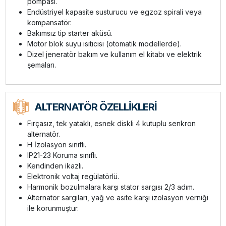
pompası.
Endüstriyel kapasite susturucu ve egzoz spirali veya
kompansatör.
Bakımsız tip starter aküsü.
Motor blok suyu ısıtıcısı (otomatik modellerde).
Dizel jeneratör bakım ve kullanım el kitabı ve elektrik
şemaları.
ALTERNATÖR ÖZELLİKLERİ
Fırçasız, tek yataklı, esnek diskli 4 kutuplu senkron
alternatör.
H İzolasyon sınıflı.
IP21-23 Koruma sınıflı.
Kendinden ikazlı.
Elektronik voltaj regülatörlü.
Harmonik bozulmalara karşı stator sargısı 2/3 adım.
Alternatör sargıları, yağ ve asite karşı izolasyon verniği
ile korunmuştur.