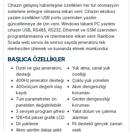
Cihazın gelişmiş haberleşme özellikleri her tür otomasyon
sistemine entegre olmasına imkan verir. Cihazın eksiksiz
yazılım özellikleri USB portu üzerinden yazılım
güncellemeye de izin verir. Windows tabanlı PC yazılımı
cihazın USB, RS485, RS232, Ethernet ve GSM üzerinden
programlanmasına ve izlenmesine imkan verir. Rainbow
Scada web servisi ile sınırsız sayıda jeneratörü tek
merkezden izlemek ve kumanda etmek mümkündür.
BAŞLICA ÖZELLİKLER
Dizel ve gaz jeneratörü
Yük atma, sanal yük
desteği
özelliği
400Hz jeneratör desteği
Çoklu yük yönetimi
400xölçüm değerli olay
Akım dengesizliği
kaydı
koruması
Tüm parametreler ön
Gerilim dengesizliği
panelden değiştirilebilir
koruması
3 seviyeli program şifresi
Yakıt dolum ve çalınma
128x64 piksel grafik LCD
alarmları
Dil yükleme
Pil destekli gerçek zaman
Akım-gerilim dalga şekli
saati