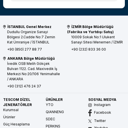
İSTANBUL Genel Merkez
İZMİR Bölge Müdürlüğü
Dudullu Organize Sanayi
(Fabrika ve Yurtdışı Satış)
Bölgesi 2.Cadde No:7 Zemin
10009 Sokak No:1 Ulukent
Kat
Ümraniye / İSTANBUL
Sanayi Sitesi
Menemen / İZMİR
+90 (850) 277 88 77
+90 (232) 833 36 00
ANKARA Bölge Müdürlüğü
İvedik OSB Melih Gökçek
Bulvarı 1122. Cad. Maxivedik İş
Merkezi No:20/106
Yenimahalle
/ ANKARA
+90 (312) 476 24 37
TESCOM DİZEL
ÜRÜNLER
SOSYAL MEDYA
JENERATÖRLER
YTO
Instagram
Kurumsal
QIANNENG
Facebook
Ürünler
SDEC
Twitter
Güç Hesaplama
PERKINS
Youtube