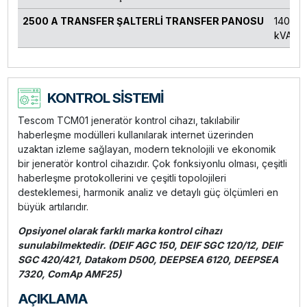
2500 A TRANSFER ŞALTERLİ TRANSFER PANOSU
1400-1
kVA
KONTROL SİSTEMİ
Tescom TCM01 jeneratör kontrol cihazı, takılabilir
haberleşme modülleri kullanılarak internet üzerinden
uzaktan izleme sağlayan, modern teknolojili ve ekonomik
bir jeneratör kontrol cihazıdır. Çok fonksiyonlu olması, çeşitli
haberleşme protokollerini ve çeşitli topolojileri
desteklemesi, harmonik analiz ve detaylı güç ölçümleri en
büyük artılarıdır.
Opsiyonel olarak farklı marka kontrol cihazı
sunulabilmektedir. (DEIF AGC 150, DEIF SGC 120/12, DEIF
SGC 420/421, Datakom D500, DEEPSEA 6120, DEEPSEA
7320, ComAp AMF25)
AÇIKLAMA