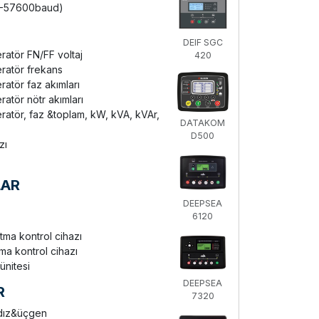
0-57600baud)
DEIF SGC
atör FN/FF voltaj
420
atör frekans
tör faz akımları
tör nötr akımları
tör, faz &toplam, kW, kVA, kVAr,
DATAKOM
D500
zı
LAR
DEEPSEA
6120
tma kontrol cihazı
ma kontrol cihazı
̈nitesi
DEEPSEA
R
7320
ldız&üçgen