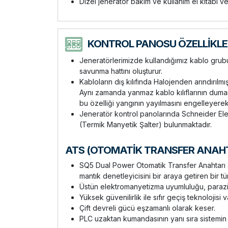
Dizel jeneratör bakım ve kullanım el kitabı ve
KONTROL PANOSU ÖZELLİKLE
Jeneratörlerimizde kullandığımız kablo grubu y
savunma hattını oluşturur.
Kabloların dış kılıfında Halojenden arındırılm
Aynı zamanda yanmaz kablo kılıflarının duman 
bu özelliği yangının yayılmasını engelleyerek 
Jeneratör kontrol panolarında Schneider Elec
(Termik Manyetik Şalter) bulunmaktadır.
ATS (OTOMATİK TRANSFER ANAHTA
SQ5 Dual Power Otomatik Transfer Anahtarı Se
mantık denetleyicisini bir araya getiren bir tü
Üstün elektromanyetizma uyumluluğu, parazit
Yüksek güvenilirlik ile sıfır geçiş teknolojisi v
Çift devreli gücü eşzamanlı olarak keser.
PLC uzaktan kumandasının yanı sıra sistemin o