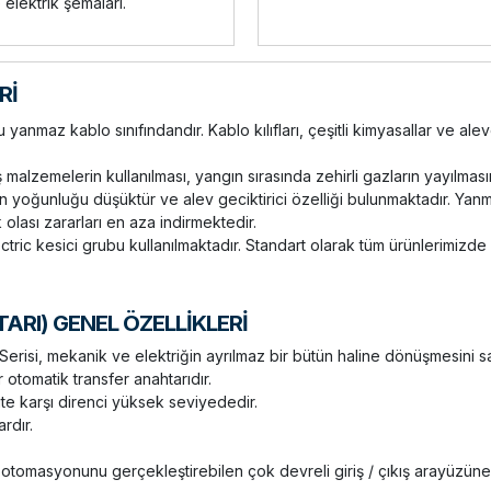
 elektrik şemaları.
Rİ
anmaz kablo sınıfındandır. Kablo kılıfları, çeşitli kimyasallar ve alev
ış malzemelerin kullanılması, yangın sırasında zehirli gazların yayılmas
yoğunluğu düşüktür ve alev geciktirici özelliği bulunmaktadır. Yanmaz
olası zararları en aza indirmektedir.
tric kesici grubu kullanılmaktadır. Standart olarak tüm ürünlerimizd
RI) GENEL ÖZELLİKLERİ
risi, mekanik ve elektriğin ayrılmaz bir bütün haline dönüşmesini 
r otomatik transfer anahtarıdır.
e karşı direnci yüksek seviyededir.
ardır.
tomasyonunu gerçekleştirebilen çok devreli giriş / çıkış arayüzüne 