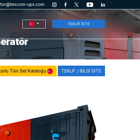
ator@tescom-ups.com
TEKLİF İSTE
eratör
rlu Tüm Set Kataloğu
TEKLİF / BİLGİ İSTE