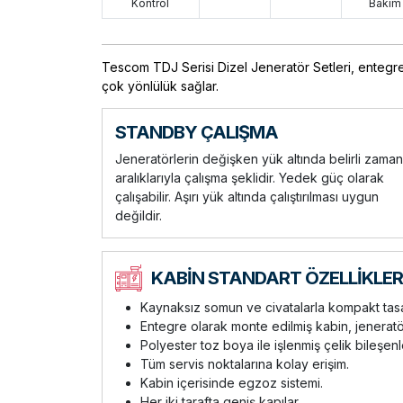
Kontrol
Bakım
Tescom TDJ Serisi Dizel Jeneratör Setleri, entegre 
çok yönlülük sağlar.
STANDBY ÇALIŞMA
Jeneratörlerin değişken yük altında belirli zaman
aralıklarıyla çalışma şeklidir. Yedek güç olarak
çalışabilir. Aşırı yük altında çalıştırılması uygun
değildir.
KABİN STANDART ÖZELLİKLER
Kaynaksız somun ve civatalarla kompakt tasar
Entegre olarak monte edilmiş kabin, jeneratö
Polyester toz boya ile işlenmiş çelik bileşe
Tüm servis noktalarına kolay erişim.
Kabin içerisinde egzoz sistemi.
Her iki tarafta geniş kapılar.