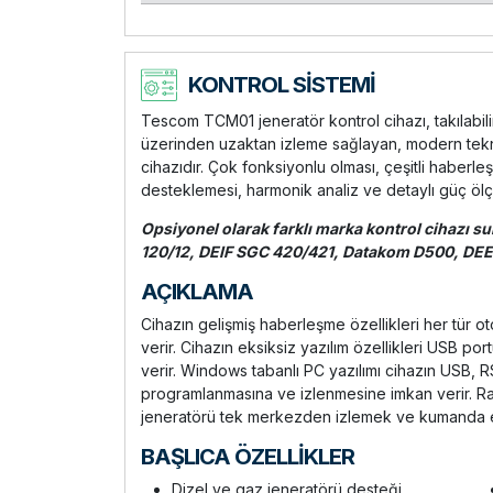
KONTROL SİSTEMİ
Tescom TCM01 jeneratör kontrol cihazı, takılabilir
üzerinden uzaktan izleme sağlayan, modern tekno
cihazıdır. Çok fonksiyonlu olması, çeşitli haberleşm
desteklemesi, harmonik analiz ve detaylı güç ölçüm
Opsiyonel olarak farklı marka kontrol cihazı s
120/12, DEIF SGC 420/421, Datakom D500, D
AÇIKLAMA
Cihazın gelişmiş haberleşme özellikleri her tür
verir. Cihazın eksiksiz yazılım özellikleri USB po
verir. Windows tabanlı PC yazılımı cihazın USB,
programlanmasına ve izlenmesine imkan verir. Ra
jeneratörü tek merkezden izlemek ve kumanda e
BAŞLICA ÖZELLİKLER
Dizel ve gaz jeneratörü desteği