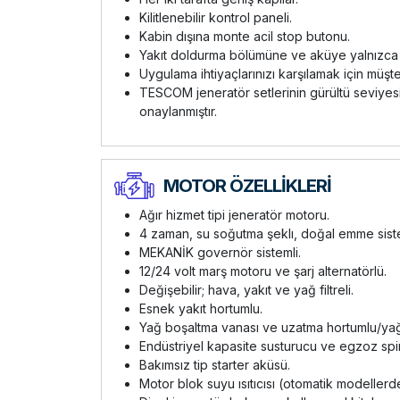
Kilitlenebilir kontrol paneli.
Kabin dışına monte acil stop butonu.
Yakıt doldurma bölümüne ve aküye yalnızca kilitl
Uygulama ihtiyaçlarınızı karşılamak için müşt
TESCOM jeneratör setlerinin gürültü seviyesi
onaylanmıştır.
MOTOR ÖZELLİKLERİ
Ağır hizmet tipi jeneratör motoru.
4 zaman, su soğutma şeklı, doğal emme sist
MEKANİK governör sistemli.
12/24 volt marş motoru ve şarj alternatörlü.
Değişebilir; hava, yakıt ve yağ filtreli.
Esnek yakıt hortumlu.
Yağ boşaltma vanası ve uzatma hortumlu/ya
Endüstriyel kapasite susturucu ve egzoz spi
Bakımsız tip starter aküsü.
Motor blok suyu ısıtıcısı (otomatik modellerd