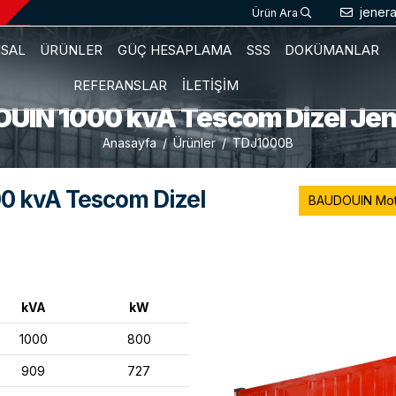
jener
Ürün Ara
SAL
ÜRÜNLER
GÜÇ HESAPLAMA
SSS
DOKÜMANLAR
REFERANSLAR
İLETİŞİM
UIN 1000 kvA Tescom Dizel Jen
Anasayfa
Ürünler
TDJ1000B
 kvA Tescom Dizel
BAUDOUIN Moto
kVA
kW
1000
800
909
727