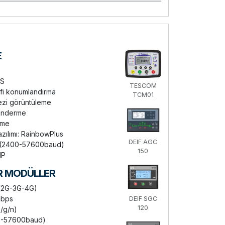
E
US
TESCOM
fi konumlandırma
TCM01
zi görüntüleme
önderme
rme
zılımı: RainbowPlus
DEIF AGC
(2400-57600baud)
150
IP
R MODÜLLER
2G-3G-4G)
Mbps
DEIF SGC
120
b/g/n)
0-57600baud)