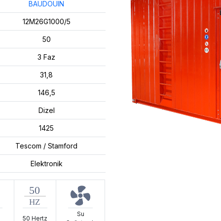
BAUDOUIN
12M26G1000/5
50
3 Faz
31,8
146,5
Dizel
1425
Tescom / Stamford
Elektronik
Su
50 Hertz