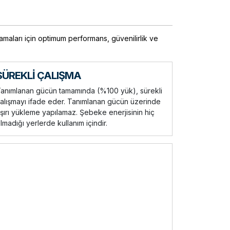
maları için optimum performans, güvenilirlik ve
SÜREKLİ ÇALIŞMA
anımlanan gücün tamamında (%100 yük), sürekli
alışmayı ifade eder. Tanımlanan gücün üzerinde
şırı yükleme yapılamaz. Şebeke enerjisinin hiç
lmadığı yerlerde kullanım içindir.