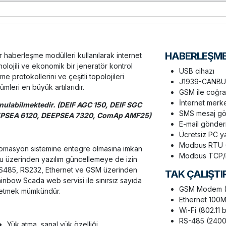
HABERLEŞM
 haberleşme modülleri kullanılarak internet
lojili ve ekonomik bir jeneratör kontrol
USB cihazı
e protokollerini ve çeşitli topolojileri
J1939-CANB
leri en büyük artılarıdır.
GSM ile coğra
İnternet merke
unulabilmektedir. (DEIF AGC 150, DEIF SGC
SMS mesaj g
EEPSEA 6120, DEEPSEA 7320, ComAp AMF25)
E-mail gönde
Ücretsiz PC ya
Modbus RTU 
 otomasyon sistemine entegre olmasına imkan
Modbus TCP/
rtu üzerinden yazılım güncellemeye de izin
 RS485, RS232, Ethernet ve GSM üzerinden
TAK ÇALIŞTI
inbow Scada web servisi ile sınırsız sayıda
GSM Modem (
tmek mümkündür.
Ethernet 100
Wi-Fi (802.11 
RS-485 (240
Yük atma, sanal yük özelliği