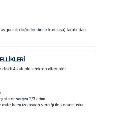
rı uygunluk değerlendirme kuruluşu) tarafından
LLİKLERİ
k diskli 4 kutuplu senkron alternatör.
ü.
 stator sargısı 2/3 adım.
e asite karşı izolasyon verniği ile korunmuştur.