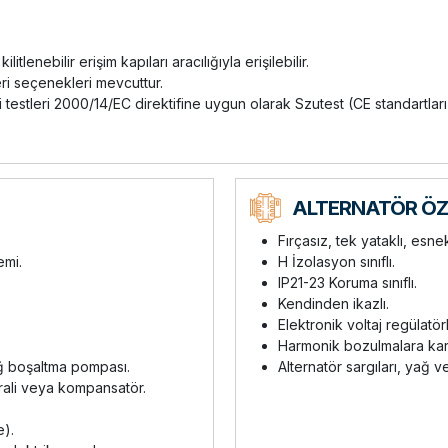
enebilir erişim kapıları aracılığıyla erişilebilir.
eri seçenekleri mevcuttur.
 testleri 2000/14/EC direktifine uygun olarak Szutest (CE standartla
ALTERNATÖR ÖZE
Fırçasız, tek yataklı, esne
emi.
H İzolasyon sınıflı.
IP21-23 Koruma sınıflı.
Kendinden ikazlı.
Elektronik voltaj regülatörl
Harmonik bozulmalara karşı
ğ boşaltma pompası.
Alternatör sargıları, yağ v
rali veya kompansatör.
e).