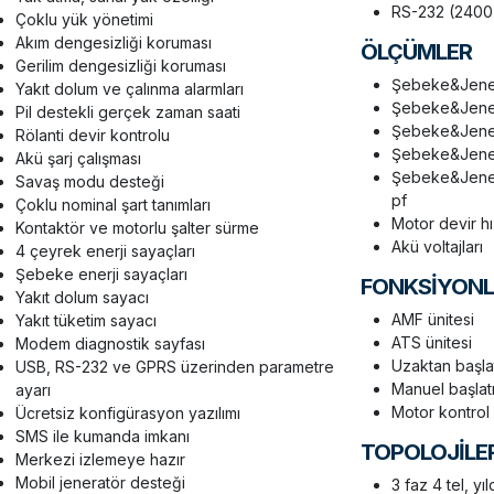
RS-232 (240
Çoklu yük yönetimi
Akım dengesizliği koruması
ÖLÇÜMLER
Gerilim dengesizliği koruması
Şebeke&Jener
Yakıt dolum ve çalınma alarmları
Şebeke&Jener
Pil destekli gerçek zaman saati
Şebeke&Jenera
Rölanti devir kontrolu
Şebeke&Jenera
Akü şarj çalışması
Şebeke&Jenera
Savaş modu desteği
pf
Çoklu nominal şart tanımları
Motor devir hı
Kontaktör ve motorlu şalter sürme
Akü voltajları
4 çeyrek enerji sayaçları
Şebeke enerji sayaçları
FONKSİYON
Yakıt dolum sayacı
AMF ünitesi
Yakıt tüketim sayacı
ATS ünitesi
Modem diagnostik sayfası
Uzaktan başla
USB, RS-232 ve GPRS üzerinden parametre
Manuel başlat
ayarı
Motor kontrol u
Ücretsiz konfigürasyon yazılımı
SMS ile kumanda imkanı
TOPOLOJİLE
Merkezi izlemeye hazır
Mobil jeneratör desteği
3 faz 4 tel, yı