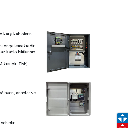
e karşı kabloların
ını engellemektedir.
 kablo kılıflarının
e 4 kutuplu TMŞ
sağlayan, anahtar ve
sahiptir.