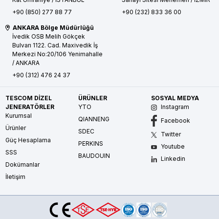
+90 (850) 277 88 77
+90 (232) 833 36 00
ANKARA Bölge Müdürlüğü
İvedik OSB Melih Gökçek
Bulvarı 1122. Cad. Maxivedik İş
Merkezi No:20/106
Yenimahalle
/ ANKARA
+90 (312) 476 24 37
TESCOM DİZEL
ÜRÜNLER
SOSYAL MEDYA
JENERATÖRLER
YTO
Instagram
Kurumsal
QIANNENG
Facebook
Ürünler
SDEC
Twitter
Güç Hesaplama
PERKINS
Youtube
SSS
BAUDOUIN
Linkedin
Dokümanlar
İletişim