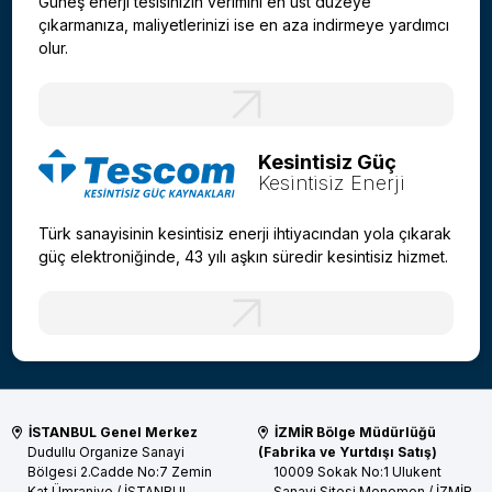
Güneş enerji tesisinizin verimini en üst düzeye
çıkarmanıza, maliyetlerinizi ise en aza indirmeye yardımcı
olur.
Kesintisiz Güç
Kesintisiz Enerji
Türk sanayisinin kesintisiz enerji ihtiyacından yola çıkarak
güç elektroniğinde, 43 yılı aşkın süredir kesintisiz hizmet.
İSTANBUL Genel Merkez
İZMİR Bölge Müdürlüğü
Dudullu Organize Sanayi
(Fabrika ve Yurtdışı Satış)
Bölgesi 2.Cadde No:7 Zemin
10009 Sokak No:1 Ulukent
Kat
Ümraniye / İSTANBUL
Sanayi Sitesi
Menemen / İZMİR