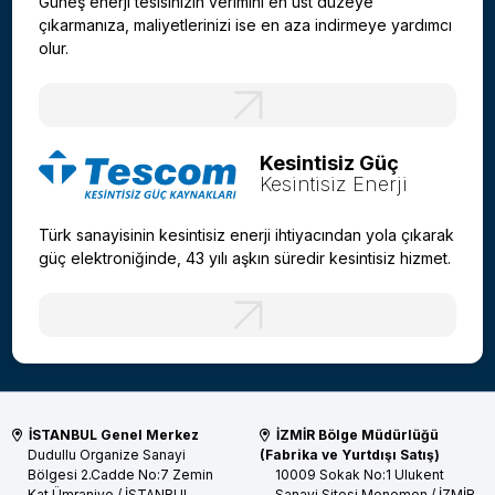
Güneş enerji tesisinizin verimini en üst düzeye
çıkarmanıza, maliyetlerinizi ise en aza indirmeye yardımcı
olur.
Kesintisiz Güç
Kesintisiz Enerji
Türk sanayisinin kesintisiz enerji ihtiyacından yola çıkarak
güç elektroniğinde, 43 yılı aşkın süredir kesintisiz hizmet.
İSTANBUL Genel Merkez
İZMİR Bölge Müdürlüğü
Dudullu Organize Sanayi
(Fabrika ve Yurtdışı Satış)
Bölgesi 2.Cadde No:7 Zemin
10009 Sokak No:1 Ulukent
Kat
Ümraniye / İSTANBUL
Sanayi Sitesi
Menemen / İZMİR