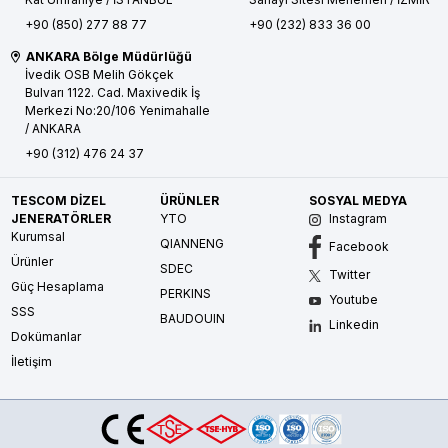
+90 (850) 277 88 77
+90 (232) 833 36 00
ANKARA Bölge Müdürlüğü
İvedik OSB Melih Gökçek
Bulvarı 1122. Cad. Maxivedik İş
Merkezi No:20/106
Yenimahalle
/ ANKARA
+90 (312) 476 24 37
TESCOM DİZEL
ÜRÜNLER
SOSYAL MEDYA
JENERATÖRLER
YTO
Instagram
Kurumsal
QIANNENG
Facebook
Ürünler
SDEC
Twitter
Güç Hesaplama
PERKINS
Youtube
SSS
BAUDOUIN
Linkedin
Dokümanlar
İletişim