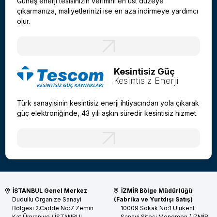
Güneş enerji tesisinizin verimini en üst düzeye
çıkarmanıza, maliyetlerinizi ise en aza indirmeye yardımcı
olur.
Kesintisiz Güç
Kesintisiz Enerji
Türk sanayisinin kesintisiz enerji ihtiyacından yola çıkarak
güç elektroniğinde, 43 yılı aşkın süredir kesintisiz hizmet.
İSTANBUL Genel Merkez
İZMİR Bölge Müdürlüğü
Dudullu Organize Sanayi
(Fabrika ve Yurtdışı Satış)
Bölgesi 2.Cadde No:7 Zemin
10009 Sokak No:1 Ulukent
Kat
Ümraniye / İSTANBUL
Sanayi Sitesi
Menemen / İZMİR