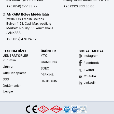
+90 (850) 277 88 77
+90 (232) 833 36 00
ANKARA Bölge Müdürlüğü
İvedik OSB Melih Gökçek
Bulvarı 1122. Cad. Maxivedik İş
Merkezi No:20/106
Yenimahalle
/ ANKARA
+90 (312) 476 24 37
TESCOM DİZEL
ÜRÜNLER
SOSYAL MEDYA
JENERATÖRLER
YTO
Instagram
Kurumsal
QIANNENG
Facebook
Ürünler
SDEC
Twitter
Güç Hesaplama
PERKINS
Youtube
SSS
BAUDOUIN
Linkedin
Dokümanlar
İletişim