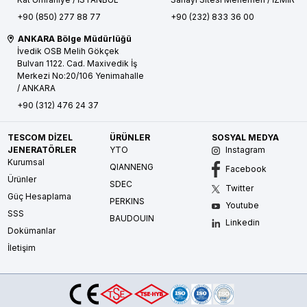
+90 (850) 277 88 77
+90 (232) 833 36 00
ANKARA Bölge Müdürlüğü
İvedik OSB Melih Gökçek
Bulvarı 1122. Cad. Maxivedik İş
Merkezi No:20/106
Yenimahalle
/ ANKARA
+90 (312) 476 24 37
TESCOM DİZEL
ÜRÜNLER
SOSYAL MEDYA
JENERATÖRLER
YTO
Instagram
Kurumsal
QIANNENG
Facebook
Ürünler
SDEC
Twitter
Güç Hesaplama
PERKINS
Youtube
SSS
BAUDOUIN
Linkedin
Dokümanlar
İletişim