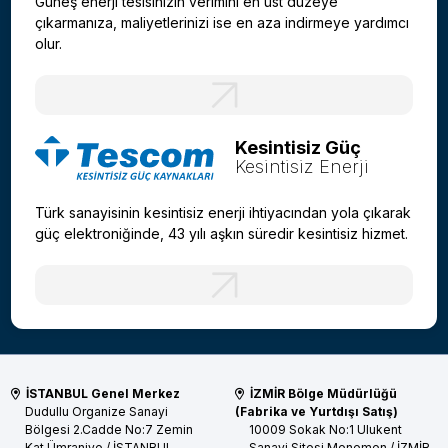
Güneş enerji tesisinizin verimini en üst düzeye
çıkarmanıza, maliyetlerinizi ise en aza indirmeye yardımcı
olur.
Kesintisiz Güç
Kesintisiz Enerji
Türk sanayisinin kesintisiz enerji ihtiyacından yola çıkarak
güç elektroniğinde, 43 yılı aşkın süredir kesintisiz hizmet.
İSTANBUL Genel Merkez
İZMİR Bölge Müdürlüğü
Dudullu Organize Sanayi
(Fabrika ve Yurtdışı Satış)
Bölgesi 2.Cadde No:7 Zemin
10009 Sokak No:1 Ulukent
Kat
Ümraniye / İSTANBUL
Sanayi Sitesi
Menemen / İZMİR