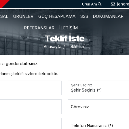
jener
Ürün Ara
SAL
ÜRÜNLER
GÜÇ HESAPLAMA
SSS
DOKÜMANLAR
REFERANSLAR
İLETİŞİM
Teklif İste
Anasayfa
Teklif İste
izi gönderebilirsiniz.
anmış teklifi sizlere iletecektir.
Şehir Seçiniz
Göreviniz
Telefon Numaranız (*)