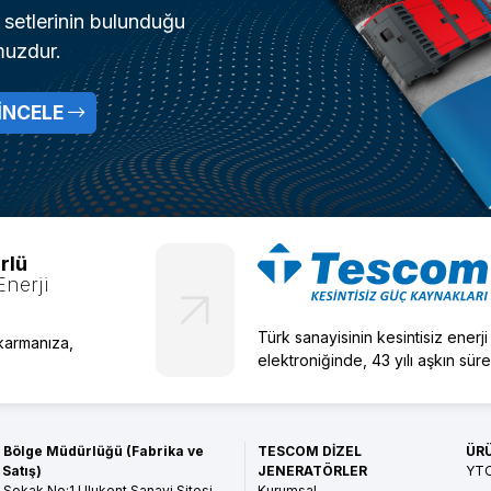
setlerinin bulunduğu
muzdur.
İNCELE
rlü
Enerji
Türk sanayisinin kesintisiz enerj
ıkarmanıza,
elektroniğinde, 43 yılı aşkın süre
 Bölge Müdürlüğü (Fabrika ve
TESCOM DİZEL
ÜR
 Satış)
JENERATÖRLER
YT
Sokak No:1 Ulukent Sanayi Sitesi
Kurumsal