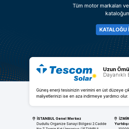
Tüm motor markaları ve 
kataloğu
KATALOĞU 
Uzun Ömü
Dayanıklı 
Güneş enerji tesisinizin verimini en üst düzeye ç
maliyetlerinizi ise en aza indirmeye yardımcı olur.
İSTANBUL Genel Merkez
İZMİR
Dudullu Organize Sanayi Bölgesi 2.Cadde
Yurtdışı
No:7 Zemin Kat
Ümraniye / İSTANBUL
10009 